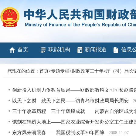
首页
职能机构
新闻报道
信息
您现在的位置：
首页
>
专题专栏
>
财政改革三十年
>
厅（司）局长
创新投入机制力促教育崛起——财政部教科文司司长赵路
以天下之财 致天下之民——访青岛市财政局局长周安
2
三十年改革历程 三十年辉煌成就——内蒙古自治区成为
镌刻在锦绣大地上——国家农业综合开发办公室主任王建
东方风来满眼春——我国税制改革30年回眸
2008-11-07