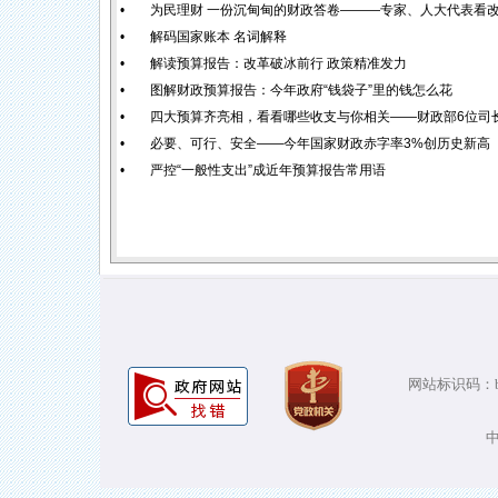
•
为民理财 一份沉甸甸的财政答卷———专家、人大代表看改
•
解码国家账本 名词解释
•
解读预算报告：改革破冰前行 政策精准发力
•
图解财政预算报告：今年政府“钱袋子”里的钱怎么花
•
四大预算齐亮相，看看哪些收支与你相关——财政部6位司长
•
必要、可行、安全——今年国家财政赤字率3%创历史新高
•
严控“一般性支出”成近年预算报告常用语
网站标识码：bm