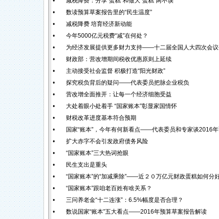
•
减税降费：分享“蛋糕”和做大“蛋糕”两不误
•
数读预算草案报告里的“民生温度”
•
减税降费 培育经济新动能
•
今年5000亿元税费“减”在何处？
•
为经济发展提供更多财力支持——十二届全国人大四次会议
•
财政部：营改增期间税收优惠原则上延续
•
主动接受社会监督 积极打造“阳光财政”
•
探究税负背后的疑问——代表委员把脉企业税负
•
营改增全面推开：让每一个经济细胞受益
•
大处着眼小处着手 “国家账本”彰显家国情怀
•
财税改革进度基本符合预期
•
国家“账本”，今年有何新看点——代表委员和专家谈2016
•
扩大赤字不会引发政府债务风险
•
“国家账本”三大热词抢眼
•
民生支出是重头
•
“国家账本”的“加减乘除”——近２０万亿元财政蛋糕如何分
•
“国家账本”跟咱老百姓有啥关系？
•
三问养老金“十二连涨”：6.5%幅度是否合理？
•
数说国家“账本”五大看点——2016年预算草案报告解读