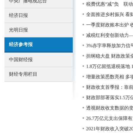
中央广播电视总台
税费优惠“减”负 联
全面推进乡村振兴 看财
经济日报
一季度财政账本出炉 
光明日报
减税红利变创新动力
经济参考报
3%赤字率释放加力信号
担纲稳大盘 财政政策
中国财经报
1.8万亿留抵退税落地
财经专用栏目
增量政策悉数亮相 多
财政收支首季报：靠前
财政部部署落实1.5
透视财政收支数据的
26.7万亿元支出保障
2021年财政收入突破