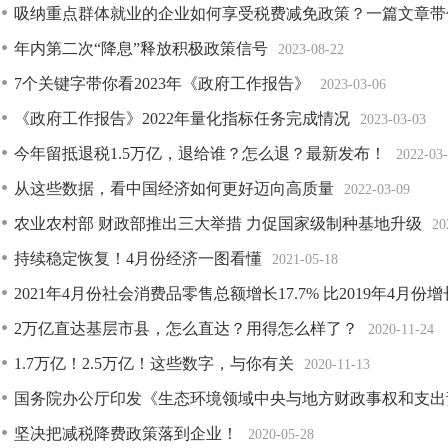
吸纳重点群体就业的企业如何享受税费减免政策？一篇文章带
年内第二次“降息”释放积极政策信号
2023-08-22
7个关键字带你看2023年《政府工作报告》
2023-03-06
《政府工作报告》2022年量化指标任务完成情况
2023-03-03
今年留抵退税1.5万亿，退给谁？怎么退？最新发布！
2022-03
从这些数据，看中国经济如何更好迈向高质量
2022-03-09
农业农村部 财政部推出三大举措 力促国家级制种基地升级
20
持续稳定恢复！4月份经济一图看懂
2021-05-18
2021年4月份社会消费品零售总额增长17.7% 比2019年4月份增长
2万亿直达基层市县，怎么直达？用得怎么样了？
2020-11-24
1.7万亿！2.5万亿！这些数字，与你有关
2020-11-13
国务院办公厅印发《生态环境领域中央与地方财政事权和支出
坚决把减税降费政策落到企业！
2020-05-28