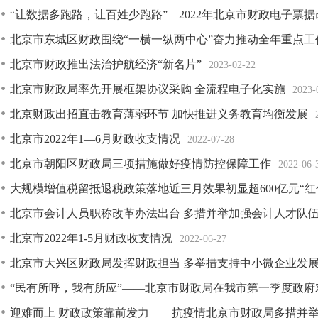
“让数据多跑路，让百姓少跑路”—2022年北京市财政电子票
北京市东城区财政围绕“一横一纵两中心”奋力推动全年重点工
北京市财政推出法治护航经济“新名片”
2023-02-22
北京市财政局率先开展框架协议采购 全流程电子化实施
2023-
北京财政出招直击教育薄弱环节 加快推进义务教育均衡发展
北京市2022年1—6月财政收支情况
2022-07-28
北京市朝阳区财政局三项措施做好疫情防控保障工作
2022-06-
大规模增值税留抵退税政策落地近三月效果初显超600亿元“红
北京市会计人员职称改革办法出台 多措并举加强会计人才队
北京市2022年1-5月财政收支情况
2022-06-27
北京市大兴区财政局发挥财政担当 多举措支持中小微企业发
“民有所呼，我有所应”——北京市财政局在我市第一季度政府对
迎难而上 财政政策靠前发力——抗疫情北京市财政局多措并举为