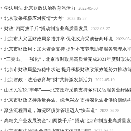
学法用法 北京财政法治教育添活力
2022-05-30
北京政采积极应对疫情“大考”
2022-05-27
财政“四两拨千斤”撬动制造业高质量发展
2022-05-27
北京市大兴区财政局多措并举 优化政府采购营商环境
2022-05
北京市财政局：加大资金支持 提升本市养老助餐服务管理水
“三突出、一强化”，北京市财政局高质量完成2021年度财政
北京市财政局坚持稳中求进 提升积极财政政策效能努力推动
北京财政：法治教育与“财”共舞激发新活力
2022-05-19
山水民宿说“丰年”——北京政府采购支持乡村民宿服务业纾困
北京市财政坚持质量兴农、绿色兴农 支持深化农业供给侧结
聚焦流程再造，海淀区债券管理迈入“快车道”
2022-04-28
高精尖产业发展资金“四两拨千斤” 撬动北京市制造业高质量
北京财政法治“组合拳”助市场主体“稳”“进”