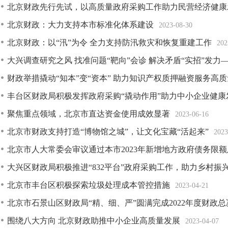
北京财政先行先试，以高质量政府采购工作助力民营经济健康
北京财政：大力支持本市标准化体系建设
2023-08-30
北京财政：以“汛”为令 全力支持防汛救灾和恢复重建工作
202
大兴调查研究之风 找准问题“靶向”会诊 解决矛盾“实招”发力——
财政举措撬动“知本”变“资本” 助力知识产权质押融资服务高
丰台区财政局积极发挥政府采购“撬动作用”助力中小企业健康
聚焦重点领域，北京市直达资金使用成效显著
2023-06-16
北京市财政支持打造“博物馆之城”，让文化宝藏“活起来”
2023
北京市人大常委会审议通过本市2023年新增地方政府债务限
大兴区财政局积极推进“832平台”政府采购工作，助力乡村振
北京市丰台区积极探索垃圾处理成本管控措施
2023-04-21
北京市石景山区财政局“精、细、严”圆满完成2022年度财政
围绕八大方向 北京财政助推中小企业高质量发展
2023-04-07