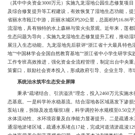
（其中中央资金3000万元）实施九龙湿地公园生态修复项
及综合修复提升等工程建设，有效恢复了湿地生态功能，提
省丽水市瓯江中游，距丽水城区约20公里，总面积约16.86
流湿地，具有独特的水上森林与萤火虫景观。近年来，莲都
生态问题为导向，实施九龙湿地生态修复提升工程，推动湿
展注入生态动能。九龙湿地先后获评“浙江省十大最具特色湿
地”“中国林学会全国自然教育基地”“浙江省中小学生研学实
工作专班高效推进，强化资金全流程管理，制定出台中央重
策窗口，鼓励社会资本投入，形成政府引导、企业主导、市
系统治水筑牢生态安全屏障
秉承“疏堵结合、引洪溢洪”理念，投入2460万元实施水
态基底。一是科学补水稳基流。结合湿地各区域蒸发下渗损
泵站1座，拆除及改造堰坝3座，科学调控补水规模至0.50
水体流动性、水环境容量及自净能力显著提升。二是疏通水
通湿地淤堵区域，疏通水系堵点17处，完成河道清淤疏浚1