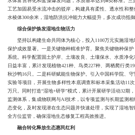
水体富营养化和蓝藻爆发问题，水质基本达到Ⅲ类标准。三
工艺加固易受水流冲击的驳岸，构建具有柔性、透水性和整体
水棱体300余米，湿地防洪抗冲能力大幅提升，多次成功
综合保护焕发湿地生物活力
坚持以构建生命共同体为核心，投入1100万元实施湿地环
保护成效显著。一是关键物种精准护育。聚焦关键物种保护
系统。科学配置固土护岸、土壤改良、土壤保水、水质净化
日益丰富，累计发现植物421种、鸟类227种、两栖爬行类1
秋沙鸭16只。二是科研赋能生物保护。引入中国科学院、
实验等项目，开展生物多样性本底调查和标本采集活动11次，
万只。同时打造“湿地+研学”模式，累计开展研学活动32期
监测体系，集成物联网与AI技术，以专项监测与长期监测
态变化，及时发现潜在生态问题并快速处理，实现了湿地智
全方位监管，确保湿地生态修复工程高效推进。
融合转化释放生态惠民红利