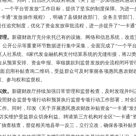
管格局。同时，自治区人民政府制发《关于进一步加强惠民惠农财
，一个平台管发放”工作目标，提供了坚实的制度保障。为进一
一卡通”发放操作规程》，明确了县级财政部门、业务主管部门
责任追究制度，优化了资金发放审批流程，进一步提升了“一卡通
管理。
新疆财政厅充分依托已有的设施、网络和信息系统，改造完
公开公示等重要环节数据进行集中采集，全面完成了“一个平台
人社系统、8家代发金融机构支付结算系统的无缝衔接，将22类
金从预算安排、资金申报、审核拨款到监督发放的全流程闭环管
，全面启用补贴查询二维码，受益群众可及时掌握各项惠民惠农财
权、参与权和监督权。
实效。
新疆财政厅持续加强日常管理和监督检查，及时发现并纠
按照财会监督专项行动和预算执行监督专项行动工作部署，对全区
工作。同时，印发《关于开展惠民惠农财政补贴资金“一卡通”发
切实维护受益群众切身利益。聘请第三方机构对全区“一卡通”
了抽查核查，督促相关地县举一反三，立行立改，确保各项补贴