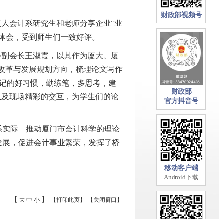
。
财政部视频号
大会计系研究生和老师分享企业“业
体会，受到师生们一致好评。
副会长王淑霞，以其作为厦大、厦
计改革与发展规划方向，梳理论文写作
记的好习惯，勤练笔，多思考，建
财政部
以及现场精彩的交互，为学生们的论
官方抖音号
实际，推动厦门市会计科学的理论
发展，促进会计事业繁荣，发挥了桥
移动客户端
Android下载
【
】
大
中
小
【打印此页】
【关闭窗口】