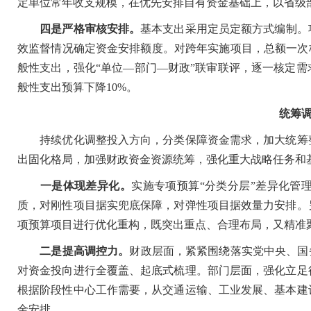
定单位常年收支规模，在优先安排自有资金基础上，以省级
四是严格审核安排。
基本支出采用定员定额方式编制。
效监督情况确定资金安排额度。对跨年实施项目，总额一次核
般性支出，强化“单位—部门—财政”联审联评，逐一核定需
般性支出预算下降10%。
统筹调
持续优化调整投入方向，分类保障资金需求，加大统筹整
出固化格局，加强财政资金资源统筹，强化重大战略任务和
一是体现差异化。
实施专项预算“分类分层”差异化管
质，对刚性项目据实兜底保障，对弹性项目据效量力安排。
项预算项目进行优化重构，既突出重点、合理布局，又精准
二是提高调控力。
财政层面，紧紧围绕落实党中央、国
对资金投向进行全覆盖、起底式梳理。部门层面，强化立足
根据阶段性中心工作需要，从交通运输、工业发展、基本建
金安排。