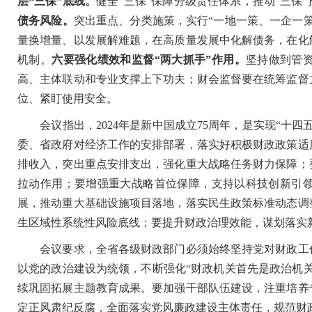
层“三保”底线。
健全“三保”保障分级责任体系，推动“三保
债务风险。
突出重点、分类施策，实行“一地一策、一企一
量换增量、以发展解难题，在高质量发展中化解债务，在化
机制。
六要强化绩效和监督“两大抓手”作用。
坚持做到管
高、主体联动和专业支撑上下功夫；财会监督要在统筹监督
位、紧盯使用安全。
会议指出，2024年是新中国成立75周年，是实现“十四
委、省政府对经济工作的安排部署，落实好积极财政政策适
排收入，突出重点安排支出，强化重大战略任务财力保障；
拉动作用；要增强重大战略首位保障，支持以科技创新引
展，推动重大基础设施项目落地，落实民生政策标准动态调
生区域性系统性风险底线；要提升财政治理效能，谋划落实
会议要求，全省各级财政部门必须始终坚持党对财政工作
以党的政治建设为统领，不断强化“财政机关首先是政治机
续巩固拓展主题教育成果。要加强干部队伍建设，注重培养
定正风肃纪反腐，全面落实党风廉政建设主体责任，规范财