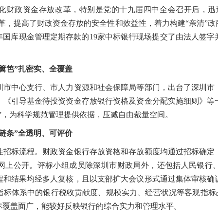
财政资金存放改革，特别是党的十九届四中全会召开后，迅速
革，提高了财政资金存放的安全性和效益性，着力构建“亲清”
020年国库现金管理定期存款的19家中标银行现场提交了由法人签
篱笆”扎密实、全覆盖
中心支行、市人力资源和社会保障局等部门，出台了深圳市
》《引导基金待投资资金存放银行资格及资金分配实施细则》等
”，为科学规范管理提供依据，压减自由裁量空间。
链条”全透明、可评价
标流程。财政资金银行存放资格和存放额度均通过招标确定
网上公开。评标小组成员除深圳市财政局外，还包括人民银行
程和结果均经多人复核，且以支部扩大会议形式通过集体审核确
指标体系中的银行税收贡献度、规模实力、经营状况等客观指标占
标覆盖面广，能较好反映银行的综合实力和管理水平。