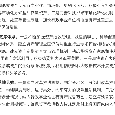
和低效资产，实行专业化、市场化、集约化运营。积极引入社会
等市场化方式盘活存量资产。二是完善科技成果市场化转化机制
出租、处置等管理制度，加快行政事业单位待报废资产处置进度
产保值增值。
支撑体系。
一是不断加强资产绩效管理。以厘清职责、科学配
指标体系，建立资产管理全面评价与重点行业专项评价相结合机
家底。建立资产定期清查盘点管理机制，动态掌握资产家底和使
使用资产盘活利用，积极稳妥扩大改革覆盖面。三是加快资产大
金形成资产的全链条管理机制，利用物联网和大数据技术开展资
支撑和决策参考。
落地见效。
一是建立改革推进机制。制定分地区、分部门改革推
道，构建职责清晰、运行高效、约束有力的统筹盘活机制。二是
筹盘活情况，纳入行政事业性国有资产报告范围，建立与预算安
全生命周期管理，确保资产盘活收入按规定及时上缴国库或纳入