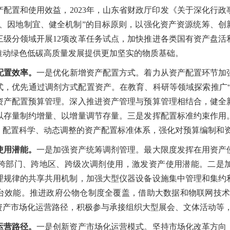
置和使用效益，2023年，山东省财政厅印发《关于深化行政
盖、因地制宜、健全机制”的目标原则，以强化资产资源统筹、创
三级分领域开展12项改革任务试点，加快推进各类国有资产盘活
推动绿色低碳高质量发展提供更加坚实的物质基础。
配置效率。
一是优化新增资产配置方式。着力从资产配置环节加
式，优先通过调剂方式配置资产。在教育、科研等领域探索推广“
资产配置预算管理。深入推进资产管理与预算管理相结合，健全
以存量制约增量、以增量调节存量。三是发挥配置标准约束作用
、配置科学、动态调整的资产配置标准体系，强化对预算编制和
使用潜能。
一是加强资产统筹调剂管理。最大限度发挥在用资产
跨部门、跨地区、跨级次调剂使用，激发资产使用潜能。二是
理规律的共享共用机制，加强大型仪器设备设施集中管理和集约
台效能。推进政府公物仓制度全覆盖，借助大数据和物联网技术
仓资产市场化运营路径，积极参与承接组织大型展会、文体活动等
运营路径。
一是创新资产市场化运营模式。坚持市场化改革方向