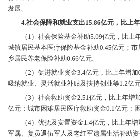
发展。
4.
社会保障和就业支出
15.86
亿元，比上年
（
1
）社会保险基金补助
5.09
亿元，比上
城镇居民基本医疗保险基金补助
0.45
亿元；市
乡居民养老保险补助
0.66
亿元。
（
2
）促进就业资金
3.4
亿元，比上年增加
吸纳就业、灵活就业补贴及扶持创业等
1.2
亿
（
3
）社会救助资金
2.51
亿元，比上年增
亿元；城市困难居民医疗救助资金
0.1
亿元；
（
4
）优抚及安置资金
1.4
亿元，比上年增
军属、复员退伍军人及老红军遗属生活补助资