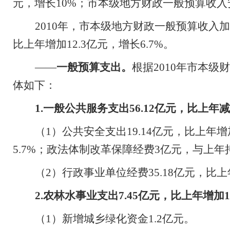
元，增长
10%
；市本级地方财政一般预算收入
2010
年，市本级地方财政一般预算收入加
比上年增加
12.3
亿元，增长
6.7%
。
——
一般预算支出。
根据
2010
年市本级财
体如下：
1.
一般公共服务支出
56.12
亿元，比上年减
（
1
）公共安全支出
19.14
亿元，比上年增
5.7%
；
政法体制改革保障经费
3
亿元，与上年
（
2
）行政事业单位经费
35.18
亿元，比上
2.
农林水事业支出
7.45
亿元，比上年增加
1
（
1
）新增城乡绿化资金
1.2
亿元。