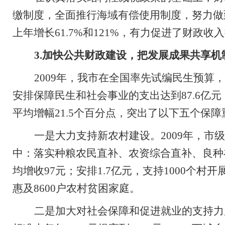
缴制度，全面推行海域有偿使用制度，努力做
上年增长
61.7%
和
121%
，有力促进了财政收入
3.
加快公共财政建设，把发展成果共享机
2009
年，我市在全国率先试编民生预算，
安排保障民生和社会事业的支出达到
87.6
亿元
平均增幅
21.5
个百分点，突出了以下五个保障
一是大力支持新农村建设。
2009
年，
市级
中：落实
种粮农民直补、农资综合直补、良种
均增收
97
元；安排
1.7
亿元，支持
1000
个村开展
惠及
8600
户农村贫困家庭。
二是加大对社会保障和促进就业的支持力