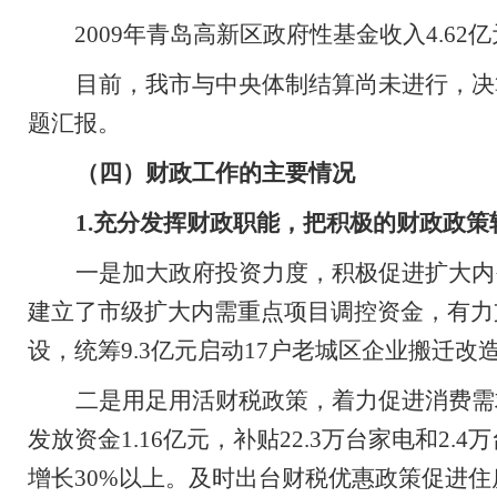
2009
年青岛高新区政府性基金收入
4.62
亿
目前，我市与中央体制结算尚未进行，决
题汇报。
（四）财政工作的主要情况
1.
充分发挥财政职能，把积极的财政政策
一是加大政府投资力度，积极促进扩大内
建立了市级扩大内需重点项目调控资金，有力
设，统筹
9.3
亿元启动
17
户老城区企业搬迁改
二是用足用活财税政策，着力促进消费需
发放
资金
1.16
亿元，补贴
22.3
万台家电和
2.4
万
增长
30%
以上。及时出台财税优惠政策促进住