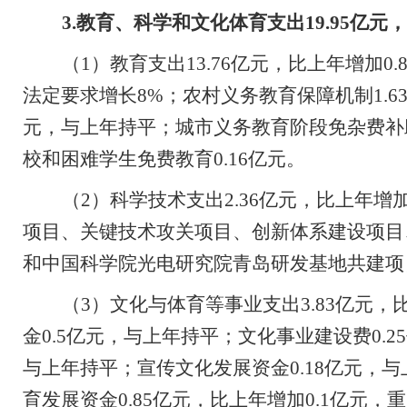
3.
教育、科学和文化体育支出
19.95
亿元，
（
1
）教育支出
13.76
亿元，比上年增加
0.
法定要求增长
8%
；农村义务教育保障机制
1.6
元，与上年持平；城市义务教育阶段免杂费补
校和困难学生免费教育
0.16
亿元。
（
2
）
科学技术
支出
2.36
亿元，比上年增
项目、关键技术攻关项目、创新体系建设项目
和中国科学院光电研究院青岛研发基地共建项
（
3
）文化与体育等事业支出
3.83
亿元，
金
0.5
亿元，与上年持平；文化事业建设费
0.25
与上年持平；宣传文化发展资金
0.18
亿元，与
育发展资金
0.85
亿元，比上年增加
0.1
亿元，重