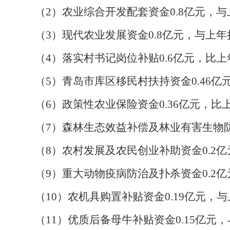
（
2
）农业综合开发配套资金
0.8
亿元，与
（
3
）现代农业发展资金
0.8
亿元，与上年
（
4
）落实村书记岗位补贴
0.6
亿元，比上
（
5
）青岛市库区移民村扶持资金
0.46
亿
（
6
）政策性农业保险资金
0.36
亿元，比
（
7
）森林生态效益补偿及林业有害生物
（
8
）农村发展及农民创业补助资金
0.2
亿
（
9
）重大动物疫病防治及扑杀资金
0.2
亿
（
10
）农机具购置补贴资金
0.19
亿元，与
（
11
）优质后备母牛补贴资金
0.15
亿元，