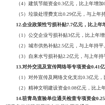
（
4
）建筑节能资金
0.3
亿元，比上年增加
（
5
）垃圾处理费支出
0.29
亿元，与上年
12.
企业政策性亏损补贴
7.7
亿元，比上年
（
1
）公交企业亏损补贴
3
亿元，比上年增
（
2
）城市供热补贴
2.5
亿元，与上年持平
（
3
）自来水亏损补贴
2.2
亿元，与上年持
13.
对外交流及宣传网络等专项资金
0.41
亿
（
1
）对外宣传及网络文化支出
0.3
亿元，
（
2
）精神文明建设资金
0.08
亿元，比上
14.
驻青岛查验单位通关检查专项资金
0.25