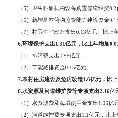
（
5
）卫生科研机构设备购置修缮经费
0.2
（
6
）新增基本药物监管能力建设资金
0.1
（
7
）村卫生室改造支出
0.13
亿元，比上
6.
环境保护支出
1.31
亿元，比上年增加
0.0
（
1
）排污费支出
0.56
亿元。
（
2
）节能减排资金
0.15
亿元。
7.
农村住房建设及危房改造
1.6
亿元，比上
8.
水资源及河道维护费等专项支出
2.16
亿
（
1
）水资源费及海域使用金支出
1.06
亿
（
2
）河道维护费专项支出
1.1
亿元，比上