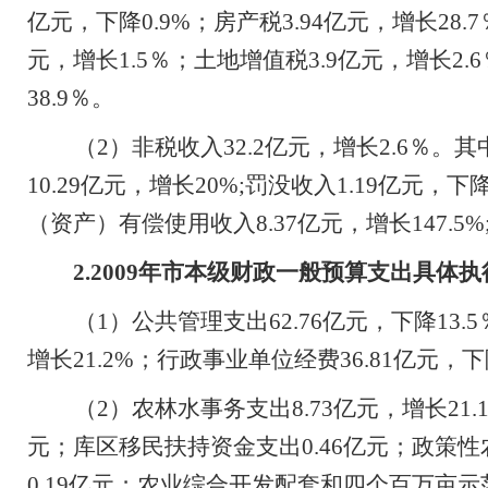
亿元，下降
0.9%
；房产税
3.94
亿元，增长
28.7
元，增长
1.5
％；土地增值税
3.9
亿元，增长
2.6
38.9
％。
（
2
）非税收入
32.2
亿元，增长
2.6
％。其
10.29
亿元，增长
20%;
罚没收入
1.19
亿元，下
（资产）有偿使用收入
8.37
亿元，增长
147.5%
2.2009
年市本级财政一般预算支出具体执
（
1
）公共管理支出
62.76
亿元，下降
13.5
增长
21.2%
；行政事业单位经费
36.81
亿元，下
（
2
）农林水事务支出
8.73
亿元，增长
21.
元；库区移民扶持资金支出
0.46
亿元；政策性
0.19
亿元
；
农业综合开发配套和四个百万亩示