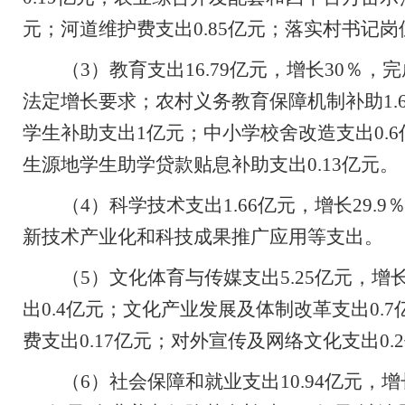
元；河道维护费支出
0.85
亿元；落实村书记岗
（
3
）教育支出
16.79
亿元，增长
30
％，完
法定增长要求；农村义务教育保障机制补助
1.
学生补助支出
1
亿元；中小学校舍改造支出
0.6
生源地学生助学贷款贴息补助支出
0.13
亿元。
（
4
）科学技术支出
1.66
亿元，增长
29.9
新技术产业化和科技成果推广应用等支出。
（
5
）文化体育与传媒支出
5.25
亿元，增
出
0.4
亿元；文化产业发展及体制改革支出
0.7
费支出
0.17
亿元；对外宣传及网络文化支出
0.2
（
6
）社会保障和就业支出
10.94
亿元，增