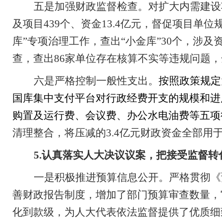
五是加强财政监督检查。对扩大内需建设
及项目
439
个、资金
13.4
亿元，督促项目单位
库”专项治理工作，
查出“小金库”
30
个，涉及
查，查出
86
家单位存在核算不实等违规问题，
六是严格控制一般性支出。
按照政策规定
国库集中支付平台对行政经费开支的规模和进
购置及运行费、会议费、办公水电油费等五项
清理整合，将压减的
3.4
亿元财政资金全部用
5.
认真落实人大决议议案，把接受监督转
一是积极推进预算信息公开。严格贯彻《
善财政报告制度，增加了部门预算审查数量，
化到款级，为人大代表依法监督提供了优质细