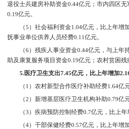
退役士兵建房补助资金
0.44
亿元；市内四区无
0.19
亿元。
（
5
）社会福利资金
1.04
亿元，比上年增
抚事业单位供养人员经费
0.11
亿元。
（
6
）残疾人事业资金
0.44
亿元，与上年
助及康复服务项目资金
0.19
亿元；农村贫困残
5.
医疗卫生支出
7.45
亿元，比上年增加
2.1
（
1
）农村新型合作医疗补助经费
1.64
亿
（
2
）新增基层医疗卫生机构补助
0.79
亿
（
3
）疾病预防控制经费
0.7
亿元，比上年
（
4
）干部保健经费
0.57
亿元，比上年增