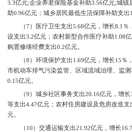
3.3
亿元
;
企业养老保险基金补助
3.56
亿元
;
城镇
助
0.96
亿元；城乡居民最低生活保障补助支出
（
7
）医疗卫生支出
5.68
亿元，增长
8.1
％
设支出
3.2
亿元；农村新型合作医疗补助
1.08
亿
购置修缮经费支出
0.2
亿元。
（
8
）环境保护支出
1.69
亿元，增长
15
％
市机动车排气污染监管、区域流域治理、监测
0.15
亿元。
（
9
）城乡社区事务支出
20.16
亿元，增长
等支出
4.47
亿元；农村住房建设及危房改造支
元。
（
10
）交通运输支出
21.92
亿元，增长
16.