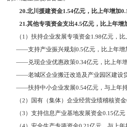
20.
北川援建资金
1.54
亿元，比上年增加
0.
21.
其他专项资金支出
4.5
亿元，比上年增
（
1
）扶持企业发展专项资金
1.98
亿元，比
——支持产业振兴规划
0.5
亿元，比上年增
——兑现企业优惠政策
0.34
亿元，比上年
——老城区企业搬迁改造及产业园区建设
——扶持中小企业发展
0.54
亿元，与上年
（
2
）国有（集体）企业经营业绩稽核资金
（
3
）支持信息产业基地发展资金
0.15
亿元
（
4
）安全生产专项资金
0.21
亿元，与上年