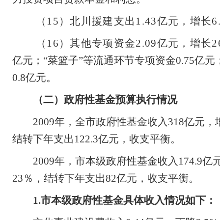
（
15
）北川援建支出
1.43
亿元，增长
6
（
16
）其他专项资金
2.09
亿元，增长
2
亿元；“菜篮子”等流通环节专项资金
0.75
亿元
0.8
亿元。
（二）政府性基金预算执行情况
2009
年，全市政府性基金收入
318
亿元，
结转下年支出
122.3
亿元，收支平衡。
2009
年，市本级政府性基金收入
174.9
亿
23
％，结转下年支出
82
亿元，收支平衡。
1.
市本级政府性基金具体收入情况如下：