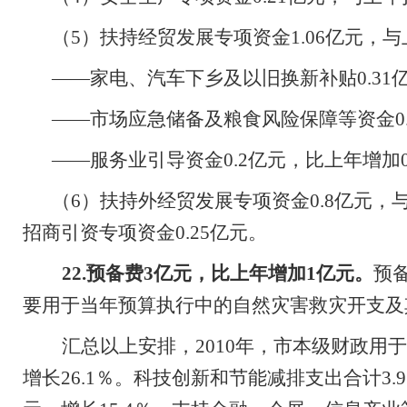
（
5
）扶持经贸发展专项资金
1.06
亿元，与
——家电、汽车下乡及以旧换新补贴
0.31
——市场应急储备及粮食风险保障等资金
0
——服务业引导资金
0.2
亿元，比上年增加
（
6
）扶持外经贸发展专项资金
0.8
亿元，
招商引资专项资金
0.25
亿元。
22.
预备费
3
亿元，比上年增加
1
亿元。
预
要用于当年预算执行中的自然灾害救灾开支及
汇总以上安排，
2010
年，市本级财政用于
增长
26.1
％。科技创新和节能减排支出合计
3.