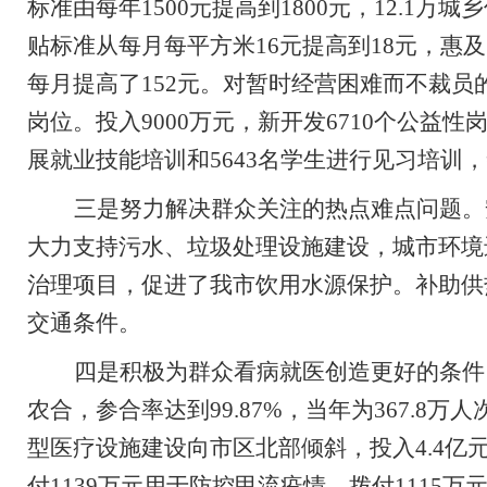
标准由每年
1500
元提高到
1800
元，
12.1
万城乡
贴标准从每月每平方米
16
元提高到
18
元，惠及
每月提高了
152
元。
对暂时经营困难而不裁员
岗位。投入
9000
万元，新开发
6710
个公益性
展就业技能培训和
5643
名学生进行见习培训，
三是努力解决群众关注的热点难点问题。
大力支持污水、垃圾处理设施建设，城市环境
治理项目，促进了我市饮用水源保护。补助供
交通条件。
四是积极为群众看病就医创造更好的条件
农合，
参合率达到
99.87%
，当年
为
367.8
万人
型医疗设施建设向市区北部倾斜，投入
4.4
亿
付
1139
万元用于防控甲流疫情。拨付
1115
万