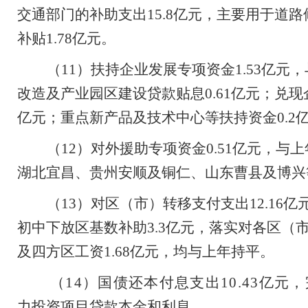
交通部门的补助支出
15.8
亿元，主要用于道路
补贴
1.78
亿元。
（
11
）扶持企业发展专项资金
1.53
亿元，
改造及产业园区建设贷款贴息
0.61
亿元；兑现
亿元；重点新产品及技术中心等扶持资金
0.2
（
12
）对外援助专项资金
0.51
亿元，与上
湖北宜昌、贵州安顺及铜仁、山东曹县及博兴
（
13
）对区（市）转移支付支出
12.16
亿
初中下放区基数补助
3.3
亿元，落实对各区（
及四方区工资
1.68
亿元，均与上年持平。
（
14
）国债还本付息支出
10.43
亿元，
力投资项目贷款本金
和利息。