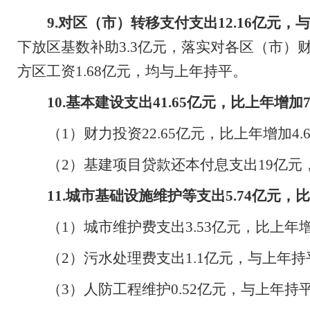
9.
对区（市）转移支付支出
12.16
亿元，与
下放区基数补助
3.3
亿元，落实对各区（市）
方区工资
1.68
亿元，均与上年持平。
10.
基本建设支出
41.65
亿元，比上年增加
7
（
1
）财力投资
22.65
亿元，比上年增加
4.
（
2
）基建项目贷款还本付息支出
19
亿元
11.
城市基础设施维护等支出
5.74
亿元，比
（
1
）城市维护费支出
3.53
亿元，比上年
（
2
）污水处理费支出
1.1
亿元，与上年持
（
3
）人防工程维护
0.52
亿元，与上年持