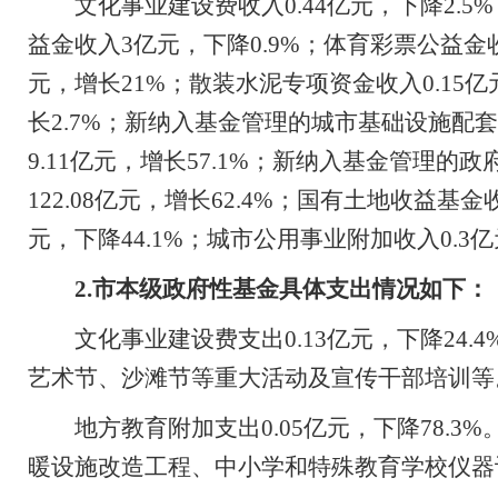
文化事业建设费收入
0.44
亿元，下降
2.5%
益金收入
3
亿元，下降
0.9%
；体育彩票公益金
元，增长
21%
；散装水泥专项资金收入
0.15
亿
长
2.7%
；新纳入基金管理的城市基础设施配套
9.11
亿元，增长
57.1%
；新纳入基金管理的政
122.08
亿元，增长
62.4%
；国有土地收益基金
元，下降
44.1%
；城市公用事业附加收入
0.3
亿
2.
市本级政府性基金具体支出情况如下：
文化事业建设费支出
0.13
亿元，下降
24.4
艺术节、沙滩节等重大活动及宣传干部培训等
地方教育附加支出
0.05
亿元，下降
78.3%
暖设施改造工程、中小学和特殊教育学校仪器