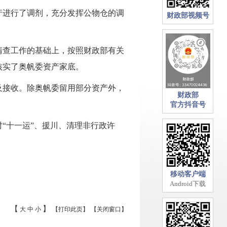
产进行了调剂，充分发挥公物仓的调
财政部视频号
清查工作的基础上，按照财政部有关
核实了奥帆委资产家底。
及接收。除奥帆委留用部分资产外，
财政部
官方抖音号
对“十一运”、援川、清理非行政许
移动客户端
Android下载
【
】
大
中
小
【打印此页】
【关闭窗口】