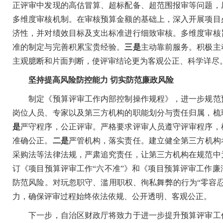
正评审中发现的高估冒算、超标配备、超范围报审等问题，
多维度审核机制。在审核预算金额的基础上，深入开展项目
济性，并对绩效目标及支出标准进行细致审核。多维度审核
准的制定与完善积累宝贵经验。
三是
主动靠前服务。积极主
主观臆断和片面判断，使评审结论更为客观公正、科学详尽
坚持提高风险防控能力 切实防范廉政风险
制定《预算评审工作内部控制操作规程》，进一步规范预
岗位人员、专家以及第三方机构的职能划分与责任归属，梳
是
严守程序，公正评审。严格要求评审人员遵守评审程序，
准确公正。
二是
严管机构，落实责任。建立健全第三方机构
采购法等法律法规，严肃追究责任，让第三方机构在规范中
订《项目预算评审工作“六不准”》和《项目预算评审工作
防范风险。对玩忽职守、滥用职权、徇私舞弊的行为“零容
力，确保评审过程始终依法依规、公开透明、客观公正。
下一步，自治区财政厅将致力于进一步提升预算评审工作