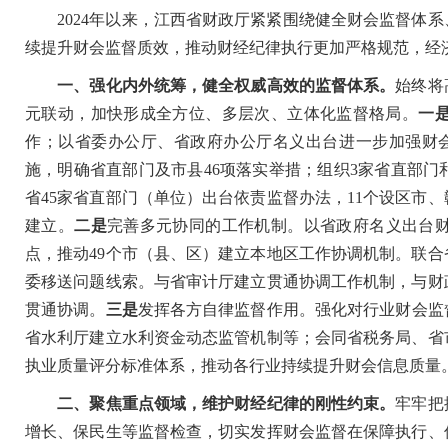
2024年以来，江西省财政厅紧紧围绕健全财会监督体系
续提升财会监督质效，推动财经纪律执行更加严格规范，经
一、强化内外统筹，健全权威高效的监督体系。
始终将
元联动，加快形成全方位、多层次、立体化监督格局。
一
作；以省委办公厅、省政府办公厅名义出台进一步加强财会
施，明确省直部门及市县46项落实举措；组织3家省直部门
省45家省直部门（单位）出台依责监督办法，11个设区市
建立。
二是
完善多元协同的工作机制。以省政府名义出台
点，推动49个市（县、区）建立本地区工作协调机制。联
委移送问题线索。与省审计厅建立贯通协调工作机制，与财
贯通协调。
三是
发挥各方自律监督作用。强化对行业财会监
省水利厅建立水利资金动态监管机制等；会同省税务局、省
执业质量评分标准体系，推动各行业持续提升财会信息质
二、聚焦重点领域，维护财经纪律的刚性约束。
牢牢把
增长、保民生等监督检查，切实发挥财会监督在保障执行、