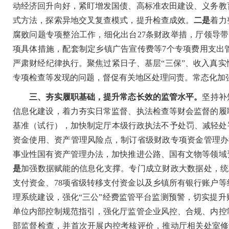
动经济回升向好，紧盯增发国债、高标准农田建设、义务教
式方法，探索异地交叉复查模式，提升检查成效。
二是
着力
腐败问题专项整治工作，细化出台27条财政举措，厅领导带
项具体措施，配套制定乡镇广告宣传费等7个专项费用支出
严肃财经纪律执行。聚焦过紧日子、基层“三保”、收入真
专项检查等发现的问题，督促有关地区处理问责。常态化加
三、夯实履职基础，提升
常态
长效的监管水平。
坚持补
信息化建设，着力夯实日常监督、执法检查等财会监督的履
基准（试行），加快制定厅本级行政执法不予处罚、减轻处
资金使用、资产管理风险点，制订省级财政专项资金管理办
事业性国有资产管理办法，加快推进公路、国有文物等领域
是
加强数据赋能的信息化支撑。专门成立财政大数据处，统筹
支付资金、78项省级转移支付资金以及乡镇所有银行账户
理系统建设，强化“三公”经费监管平台监测预警，切实提升
单位内部控制规范指引，强化厅监管企业风控、合规、内控
部监督检查，并首次开展内控考核评价，推动厅相关处室修