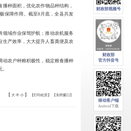
食播种面积，优化农作物品种结构，
财政部视频号
极保障作用。截至8月底，全县共发
跨领域作业保驾护航；推动农机服务
业生产效率，大大提升人畜粪便及农
财政部
调动农户种粮积极性，稳定粮食播种
官方抖音号
元。
【
】
大
中
小
【打印此页】
【关闭窗口】
移动客户端
Android下载