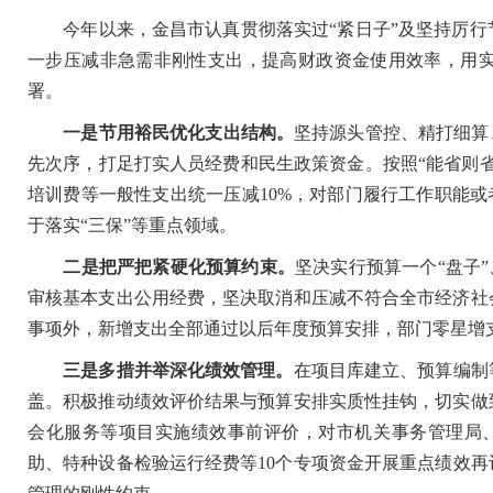
今年以来，金昌市认真贯彻落实过“紧日子”及坚持厉行
一步压减非急需非刚性支出，提高财政资金使用效率，用
署。
一是节用裕民优化支出结构。
坚持源头管控、精打细算、
先次序，打足打实人员经费和民生政策资金。按照“能省则
培训费等一般性支出统一压减10%，对部门履行工作职能或
于落实“三保”等重点领域。
二是把严把紧硬化预算约束。
坚决实行预算一个“盘子
审核基本支出公用经费，坚决取消和压减不符合全市经济社
事项外，新增支出全部通过以后年度预算安排，部门零星增
三是多措并举深化绩效管理。
在项目库建立、预算编制
盖。积极推动绩效评价结果与预算安排实质性挂钩，切实做
会化服务等项目实施绩效事前评价，对市机关事务管理局
助、特种设备检验运行经费等10个专项资金开展重点绩效再