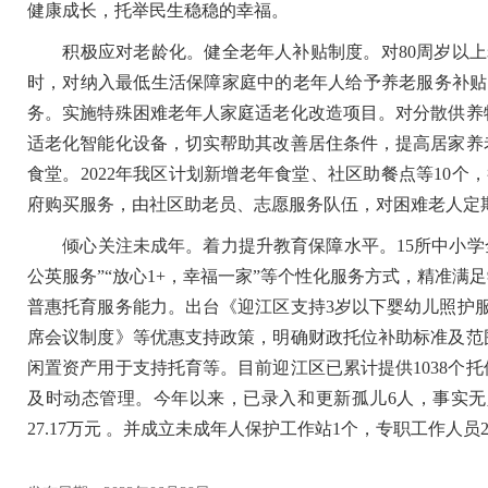
健康成长，托举民生稳稳的幸福。
积极应对老龄化。健全老年人补贴制度。对80周岁以上老年人
时，对纳入最低生活保障家庭中的老年人给予养老服务补贴
务。实施特殊困难老年人家庭适老化改造项目。对分散供养
适老化智能化设备，切实帮助其改善居住条件，提高居家养
食堂。2022年我区计划新增老年食堂、社区助餐点等10个
府购买服务，由社区助老员、志愿服务队伍，对困难老人定
倾心关注未成年。着力提升教育保障水平。15所中小学全面
公英服务”“放心1+，幸福一家”等个性化服务方式，精准
普惠托育服务能力。出台《迎江区支持3岁以下婴幼儿照护服
席会议制度》等优惠支持政策，明确财政托位补助标准及范
闲置资产用于支持托育等。目前迎江区已累计提供1038个
及时动态管理。今年以来，已录入和更新孤儿6人，事实无人
27.17万元 。并成立未成年人保护工作站1个，专职工作