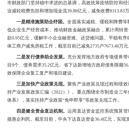
市财政部门坚持稳中求进的总基调，高效统筹疫情防控和经济
业减轻税费负担和增加现金流39.88亿元，减免收费8313
一是精准施策助企纾困。
全面落实减税、缓税和降费等制
低企业生产经营成本。推动财政金融政策融合，累计周转资金2
款0.95亿元，缓解中小企业融资难、还贷难问题。平稳有
体工商户减免房租工作，截至目前已减免2735户7673.46万元
二是发行债券助企发展。
充分发挥地方政府专项债券带
目9个、债券需求35.2亿元。省下达新增地方政府债务限额56.
效保障企业复工复产和项目建设。
三是加快产业政策兑现。
聚焦产业政策兑现过程和绩效
持产业发展政策汇编（2022）》。重点围绕全市制造业三年
体系》，落实扶持产业政策“免申即享”等政策兑现工作。
四是健全资金直达机制。
运用直达资金监控系统预算管
接惠企利民。截至目前，中央下达直达资金36.4亿元，实现支出