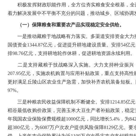
积极发挥财政职能作用，全方位夯实粮食安全根基，全面
着力解决发展中不平衡不充分的问题，推动城乡、区域协调
（一）保障粮食和重要农产品实现稳定安全供给。
一是推动藏粮于地战略有力落实。多渠道安排资金大力推进
国债资金1344.87亿元，促进提升耕地建设质量。安排5
排98.76亿元，支持耕地轮作休耕，促进耕地资源永续利用。
二是支持藏粮于技战略深入实施。大力支持种业振兴，
207.95亿元，实施农机购置与应用补贴政策，重点支持
更好满足丘陵山区农业生产急需，加快补齐农机装备短板。
97%。
三是种粮农民收益保障机制不断健全。安排1214.85亿
稻谷最低收购价政策，完善玉米大豆生产者补贴政策，稳定
年我国农业保险保费规模超1000亿元，同比增长5.4%，为
超380亿元，为6087万户次农户提供风险保障8129亿
偿，上半年农业保险累计为近1100万户次受灾农户支付赔款约