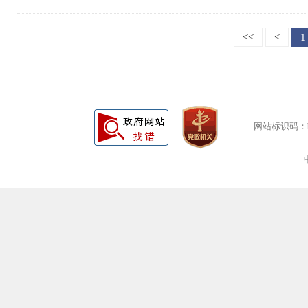
<<
<
1
网站标识码：bm