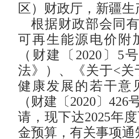
区）财政厅，新疆生
根据
财政部会同
可再生能源电价附
（财建〔
2020
〕
5
号
法》）、《关于
<
关
健康发展的若干意
（财建〔
2020
〕
426
请，现下达
202
5
年度
金预算
，
有关事项通