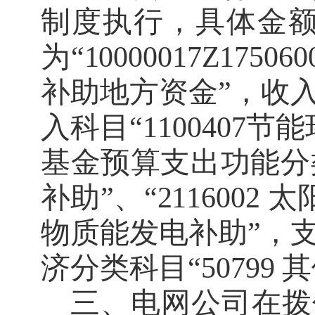
制度
执行，具体金
为
“
10000017
Z175060
补助
地方
资金
”
，收
入科目
“1100407
节能
基金预算支出功能
分
补助
”
、
“2116002
太
物质能发电补助
”
，
济分类科目
“50799
其
三、
电网公司在拨