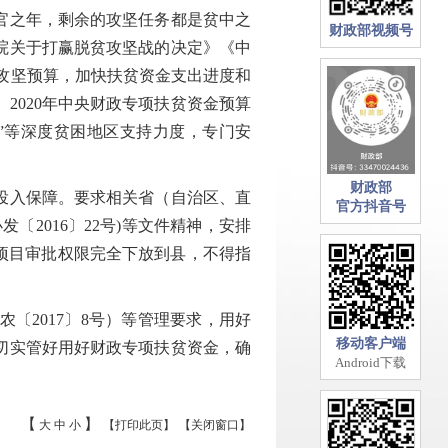
官之年，剩余的攻坚任务都是贫中之
财政部视频号
院关于打赢脱贫攻坚战的决定》《中
攻坚预算，加快扶贫资金支出进度和
2020年中央财政专项扶贫资金预算
三州”等深度贫困地区支持力度，专门安
财政部
投入保障。要求相关省（自治区、直
官方抖音号
2016〕22号)等文件精神，安排
项目审批权限完全下放到县，不得指
2017〕8号）等管理要求，用好
移动客户端
序切实管好用好财政专项扶贫资金，确
Android下载
【
】
大
中
小
【打印此页】
【关闭窗口】