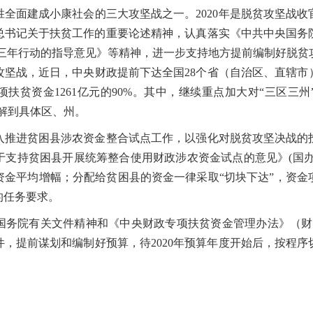
面建成小康社会的三大攻坚战之一。2020年是脱贫攻坚战收
总书记关于扶贫工作的重要论述精神，认真落实《中共中央国务
战三年行动的指导意见》等精神，进一步支持地方提前编制好脱贫
坚战，近日，中央财政提前下达全国28个省（自治区、直辖市）
政专项扶贫资金1261亿元的90%。其中，继续重点加大对“三区
分解到具体区、州。
进贫困县涉农资金整合试点工作，以强化对脱贫攻坚决战的
支持贫困县开展统筹整合使用财政涉农资金试点的意见》(国办发〔
资金平均增幅；分配给贫困县的资金一律采取“切块下达”，资金
的任务要求。
院有关文件精神和《中央财政专项扶贫资金管理办法》（财农〔
，提前谋划和编制好预算，待2020年预算年度开始后，按程