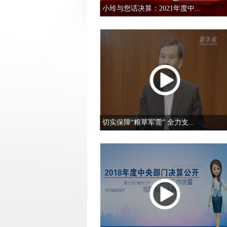
小玲与您话决算：2021年度中...
切实保障“粮草军需” 全力支...