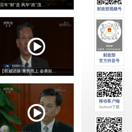
百年“财”是 风华“政”茂...
财政部视频号
财政部
官方抖音号
【权威访谈·乘势而上 奋勇前...
移动客户端
Android下载