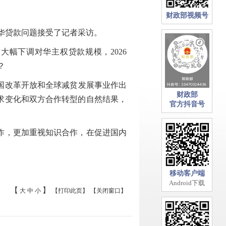
财政部视频号
华贷款问题接受了记者采访。
幅下调对华主权贷款规模，2026
？
国改革开放和全球减贫发展事业作出
财政部
求变化和双方合作转型的自然结果，
官方抖音号
作，更加重视知识合作，在促进国内
移动客户端
Android下载
【
】
大
中
小
【打印此页】
【关闭窗口】