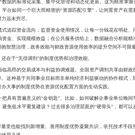
据的标准化采集、集中化管理和动态化更新。这为精准掌握资
。平台如同一个巨大而精密的“资源匹配引擎”，让闲置资产在需
潜力远未穷尽。
追踪资金流向，监督资金使用情况，让每一分钱花在明处、
购资金、实现规模效益；在公共服务供给上，数据融合分析能精
拥抱智慧治理，政务效能与财政资源使用效率的提升空间不可限
在于“无偿调剂”的制度优势和治理效能。
高昂的交易成本与利益协调难题。全国资产调剂共享由财政
效率。这种基于共同事业目标而非单纯经济利益驱动的协作模式，
量办大事的制度优势在资源优化配置方面的生动实践。
具有普遍意义的“金钥匙”。比如，如何破解企事业单位晚间
、避免低水平重复建设？过去很多治理层面的“硬骨头”，都可以
存量里也能找到新增量。善用制度优势凝聚共识，依托技术手段
的破局之道。