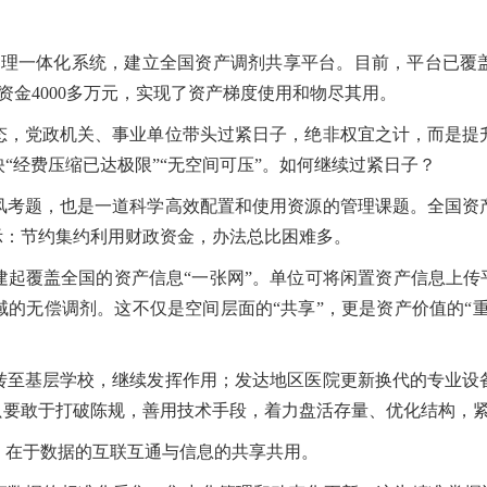
管理一体化系统，建立全国资产调剂共享平台。目前，平台已覆
资金4000多万元，实现了资产梯度使用和物尽其用。
党政机关、事业单位带头过紧日子，绝非权宜之计，而是提
“经费压缩已达极限”“无空间可压”。如何继续过紧日子？
题，也是一道科学高效配置和使用资源的管理课题。全国资
示：节约集约利用财政资金，办法总比困难多。
覆盖全国的资产信息“一张网”。单位可将闲置资产信息上传平
的无偿调剂。这不仅是空间层面的“共享”，更是资产价值的“重
基层学校，继续发挥作用；发达地区医院更新换代的专业设
：只要敢于打破陈规，善用技术手段，着力盘活存量、优化结构，
在于数据的互联互通与信息的共享共用。