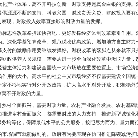
产业体系，离不开科技创新，财政支持是真金白银的支持。
提供源源不断的支持。科教兴国，财政责无旁贷。财政投入要有
的表现，财政投入效率直接影响财政力量的发挥。
动标志性改革举措加快落地，更好发挥经济体制改革牵引作用。
为。深化零基预算改革、规范税收优惠政策、增加地方自主财力
移支付的激励作用要继续发挥好。财税改革的落脚点从来就不只
控财政供养人员规模，需要从进一步全面深化改革中汲取力量，
经营主体活力和建设全国统一大市场放在重要位置上。市场经济
场作用的大小。高水平的社会主义市场经济不仅需要建设全国统
坚定不移地实行对外开放政策，扩大高水平对外开放，积极稳外
放离不开财政的力量。
乡村全面振兴，需要财政力量。农村产业融合发展、农村基础
力推进乡村全面振兴，都需要财政的大力支持。推进新型城镇化
服务均等化，保障最低水平的公共服务，按照尽力而为、量力而
场调节就能做到的。政府有为要表现在协同推进降碳减污扩