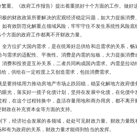
分繁重。《政府工作报告》提出着重抓好十个方面的工作。做好
的财政政策所要解决的宏观经济稳定问题，如大力提振消费
，如有效防范化解重点领域风险，牢牢守住不发生系统性风险底
各个方面的政府工作都离不开财政力量。
方位扩大国内需求，是在统筹好总供给和总需求的关系，畅
给与需求的适配性、平衡性。消费是内需的短板，大力提振消费
。消费和投资是互补关系，二者共同构成国内需求。内需是拉动
供给，供给在一定程度上又创造需求，包括消费需求。
要持续用力推动房地产市场止跌回稳，稳妥化解地方政府债
的眼光，落实好一揽子化债计划，坚持在发展中化债，在化债中
过程，在这个过程转换中，盘活存量用地和商办用房，都不离开
要财政在补充资本金等方面的支持。
，经济社会发展的各领域，处处可见财政力量。财政力量既
场和有为政府的关系，财政力量才能得到恰当的发挥。