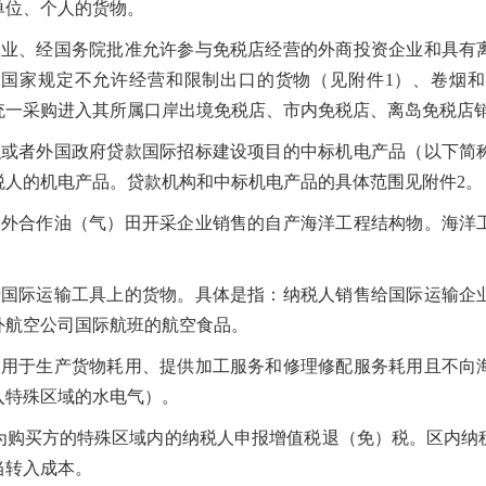
单位、个人的货物。
、经国务院批准允许参与免税店经营的外商投资企业和具有
国家规定不允许经营和限制出口的货物（见附件1）、卷烟
统一采购进入其所属口岸出境免税店、市内免税店、离岛免税店
者外国政府贷款国际招标建设项目的中标机电产品（以下简
税人的机电产品。贷款机构和中标机电产品的具体范围见附件2。
合作油（气）田开采企业销售的自产海洋工程结构物。海洋
际运输工具上的货物。具体是指：纳税人销售给国际运输企
外航空公司国际航班的航空食品。
于生产货物耗用、提供加工服务和修理修配服务耗用且不向
入特殊区域的水电气）。
买方的特殊区域内的纳税人申报增值税退（免）税。区内纳
当转入成本。