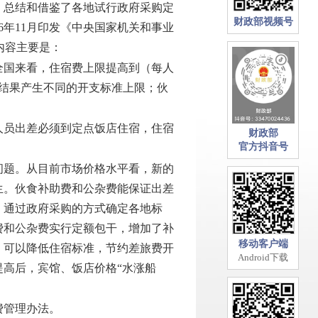
总结和借鉴了各地试行政府采购定
财政部视频号
6年11月印发《中央国家机关和事业
革内容主要是：
国来看，住宿费上限提高到（每人
购结果产生不同的开支标准上限；伙
员出差必须到定点饭店住宿，住宿
财政部
官方抖音号
题。从目前市场价格水平看，新的
生。伙食补助费和公杂费能保证出差
，通过政府采购的方式确定各地标
费和公杂费实行定额包干，增加了补
移动客户端
，可以降低住宿标准，节约差旅费开
Android下载
高后，宾馆、饭店价格“水涨船
费管理办法。