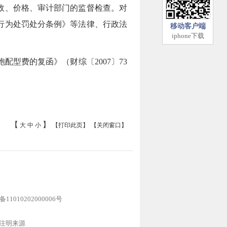
政、价格、审计部门的监督检查。对
行为处罚处分条例》等法律、行政法
移动客户端
iphone下载
费的复函》（财综〔2007〕73
【
】
大
中
小
【打印此页】
【关闭窗口】
1010202000006号
注明来源