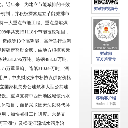
化。近年来，为建立节能减排的长效
财政部视频号
费机制，并积极探索建立节能减排市
是支持十大重点节能工程。重点是燃煤
8年共支持1118个节能技改项目，
、造纸等13个高耗能、高污染行业淘
规模确定奖励金额，由地方根据实际
财政部
12.96万吨、炼钢488.33万吨、
官方抖音号
5.75万重量箱、造纸310.69万吨、酒
大宗用户，中央财政按中标协议供货价格
持建立国家机关办公建筑和大型公共建
建设。重点支持中西部地区城镇污水
移动客户端
Android下载
具体项目，而是采取因素法以奖代补
使用，加快减排工作进度。六是支
河三湖”）及松花江流域水污染治