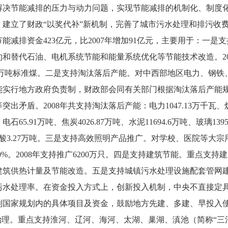
解决节能减排的压力与动力问题，实现节能减排的机制化、制度
，建立了财政“以奖代补”新机制，完善了城市污水处理和排污收
节能减排资金423亿元，比2007年增加91亿元，主要用于：一
和替代石油、电机系统节能和能量系统优化等节能技术改造。200
.52万吨标准煤。二是支持淘汰落后产能。对中西部地区电力、钢铁
能实行地方政府负责制，财政部会同有关部门根据淘汰落后产能
盾。2008年共支持淘汰落后产能：电力1047.13万千瓦、炼铁33
电石65.91万吨、焦炭4026.87万吨、水泥11694.6万吨、玻璃139
吨、柠檬酸3.27万吨。三是支持高效照明产品推广。对学校、医院等
0%。2008年支持推广6200万只。四是支持建筑节能。重点支
建筑供热计量及节能改造。五是支持城镇污水处理设施配套管网
污水处理率。在资金投入方式上，创新投入机制，中央不直接定
到国家规划内的具体项目及资金，鼓励地方先建、多建、早投入
治理。重点支持淮河、辽河、海河、太湖、巢湖、滇池（简称“三