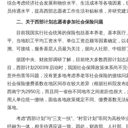
综合考虑经济社会发展和物价水平、生活成本等各项因素，统筹
员待遇水平，提高西部志愿者工作生活补贴标准，并研究建
二、关于西部计划志愿者参加社会保险问题
目前我国实行社会统筹的保险包括基本养老、基本医疗、工
平、当地职工平均工资水平、单位工资总额等因素确定，以各
溯、可接续，服务基层人员最为关注，据向人社部、中组部了
据团中央、财政部调研了解，目前绝大多数西部计划志愿
目，西部计划2003年启动时，我国社会保障政策体系尚不
意外伤害等问题，没有更多地考虑养老等社会保险的接续问题
社会保险缴费基数在地区间存在较大差异（根据社科院发布的2
西南宁为2950元，而且同一省份不同地市之间差距也很大，如
用人单位统一缴纳，面临各地政策规定不同、缴费基数无法
落地。
考虑“西部计划”与“三支一扶”、“村官计划”等同为高校
经融为一体，相关待遇应该一致。因此，财政部、人社部、团