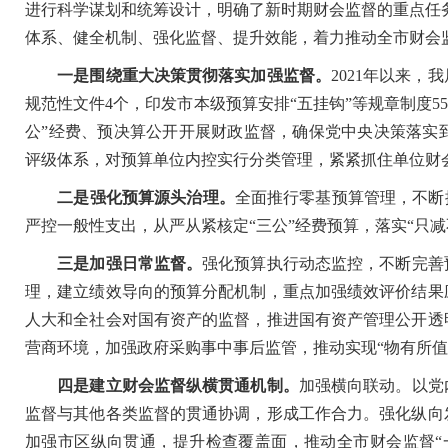
进行科学谋划和统筹设计，明确了新时期财会监督的重点任
体系、健全机制、强化监督、提升效能，着力推动全市财会
一是围绕重大决策贯彻落实加强监督。
2021年以来
规范性文件4个，印发市本级预算安排“五挂钩”等规章制度5
公”经费、预决算公开开展财政监督，确保党中央决策落实
评级体系，对预算单位内控实行分类管理，紧紧抓住单位财
二是强化预算源头治理。
全面推行零基预算管理，不断
严控一般性支出，从严从紧核定“三公”经费预算，落实“只
三是加强日常监督。
强化预算执行动态监控，不断完善
理，建立绩效导向的预算分配机制，重点加强绩效评价结果
人大和全社会对国有资产的监督，推进国有资产管理公开透
营商环境，加强政府采购事中事后监管，推动实现“物有所值
四是
建立财会监督纵横贯通机制。
加强横向联动。以党
监督与其他各类监督的贯通协调，形成工作合力。强化纵向
加强市区纵向贯通，提升检查覆盖面，推动全市财会监督“