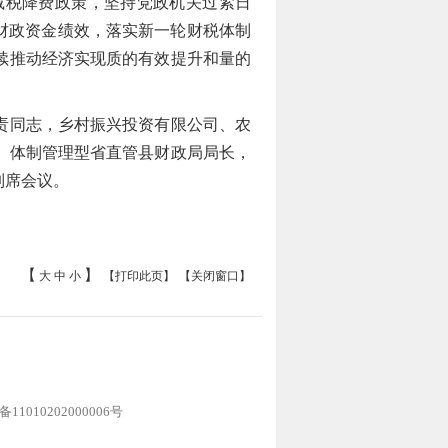
减税降费政策，坚持党政机关过紧日
财政资金绩效，落实新一轮财税体制
续推动经济实现质的有效提升和量的
责同志，乡村振兴投资有限公司、农
、体制管理型省直管县财政局局长，
列席会议。
【
】
大
中
小
【打印此页】
【关闭窗口】
1010202000006号