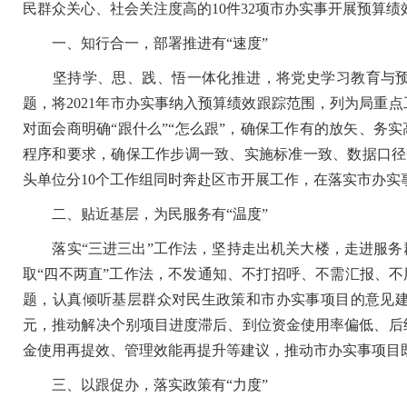
民群众关心、社会关注度高的10件32项市办实事开展预算
一、知行合一，部署推进有“速度”
坚持学、思、践、悟一体化推进，将党史学习教育与预算
题，将2021年市办实事纳入预算绩效跟踪范围，列为局重
对面会商明确“跟什么”“怎么跟”，确保工作有的放矢、务实
程序和要求，确保工作步调一致、实施标准一致、数据口径一
头单位分10个工作组同时奔赴区市开展工作，在落实市办实
二、贴近基层，为民服务有“温度”
落实“三进三出”工作法，坚持走出机关大楼，走进服务群
取“四不两直”工作法，不发通知、不打招呼、不需汇报、不
题，认真倾听基层群众对民生政策和市办实事项目的意见建
元，推动解决个别项目进度滞后、到位资金使用率偏低、后
金使用再提效、管理效能再提升等建议，推动市办实事项目既“
三、以跟促办，落实政策有“力度”