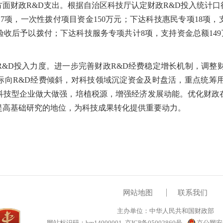
财政R&D支出。根据自治区科技厅认定财政R&D投入统计口
项，一次性拨付项目资金150万元；下达科技惠民专项18项，支
收后予以拨付；下达科技服务专项共计8项，支持资金总额149万
。
D投入力度。进一步完善财政R&D经费稳定增长机制，调整财
际向R&D经费倾斜，对科技领域沉淀资金及时盘活，重点统筹用
科技型企业做大做强，培植税源，增强经济发展动能。优化财政
提高基础研究的地位，为科技成果转化提供重要动力。
网站地图
联系我们
主办单位：中华人民共和国财政部
网站标识码：bm14000001
京ICP备05002860号
京公网安备1