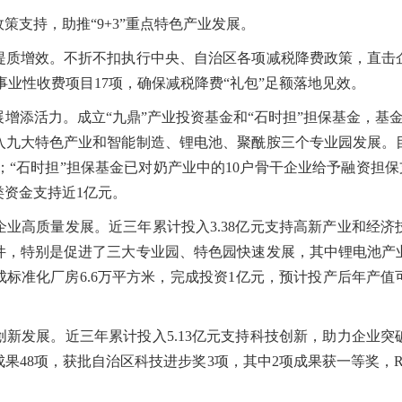
支持，助推“9+3”重点特色产业发展。
增效。不折不扣执行中央、自治区各项减税降费政策，直击
政事业性收费项目17项，确保减税降费“礼包”足额落地见效。
添活力。成立“九鼎”产业投资基金和“石时担”担保基金，基金
投入九大特色产业和智能制造、锂电池、聚酰胺三个专业园发展
亿元；“石时担”担保基金已对奶产业中的10户骨干企业给予融资担保
资金支持近1亿元。
高质量发展。近三年累计投入3.38亿元支持高新产业和经济
件，特别是促进了三大专业园、特色园快速发展，其中锂电池产业
成标准化厂房6.6万平方米，完成投资1亿元，预计投产后年产值
发展。近三年累计投入5.13亿元支持科技创新，助力企业突
技成果48项，获批自治区科技进步奖3项，其中2项成果获一等奖，