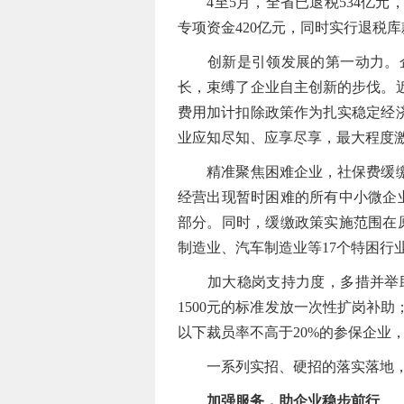
4至5月，全省已退税534亿元，
专项资金420亿元，同时实行退税
创新是引领发展的第一动力。企
长，束缚了企业自主创新的步伐。
费用加计扣除政策作为扎实稳定经
业应知尽知、应享尽享，最大程度
精准聚焦困难企业，社保费缓缴政
经营出现暂时困难的所有中小微企
部分。同时，缓缴政策实施范围在
制造业、汽车制造业等17个特困行
加大稳岗支持力度，多措并举助
1500元的标准发放一次性扩岗补
以下裁员率不高于20%的参保企业，
一系列实招、硬招的落实落地，为
加强服务，助企业稳步前行