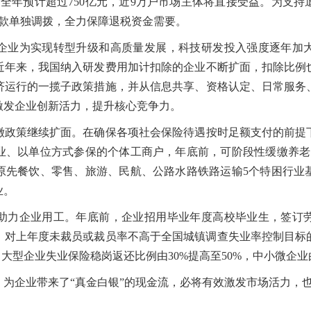
全年预计超过750亿元，近9万户市场主体将直接受益。为支
库款单独调拨，全力保障退税资金需要。
业为实现转型升级和高质量发展，科技研发投入强度逐年加大
近年来，我国纳入研发费用加计扣除的企业不断扩面，扣除比例
济运行的一揽子政策措施，并从信息共享、资格认定、日常服务
激发企业创新活力，提升核心竞争力。
策继续扩面。在确保各项社会保险待遇按时足额支付的前提
业、以单位方式参保的个体工商户，年底前，可阶段性缓缴养老
原先餐饮、零售、旅游、民航、公路水路铁路运输5个特困行业
业。
力企业用工。年底前，企业招用毕业年度高校毕业生，签订劳
助；对上年度未裁员或裁员率不高于全国城镇调查失业率控制目标
大型企业失业保险稳岗返还比例由30%提高至50%，中小微企业由
企业带来了“真金白银”的现金流，必将有效激发市场活力，也