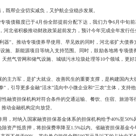
满，既帮企业切实减负，又护航企业稳步发展。
增专项债额度已于4月份全部提前分配下达，我们力争6月中旬前
说，河北省积极推动财政政策超前发力，预计今年完成全年发行任
器”。推动专项债券早使用、早见效的同时，河北省扩大债券
础设施、新能源项目等纳入支持范围。同时，鼓励各地将专项债
天然气管网和储气设施、城镇污水垃圾处理等10个领域，更好
主力军，是扩大就业、改善民生的重要支撑，是构建国内大
拳”，引导更多金融“活水”流向中小微企业和“三农”主体，支持
融资担保机构对符合条件的交通运输、餐饮、住宿、旅游等
，推动金融机构定向放贷。
，对纳入国家融资担保基金体系的担保机构给予40%至50%
除资产抵质押，将担保费率降至1.5%以内。省融资担保基金今