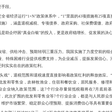
手段。
经济运行“1+N”政策体系中，“1”里面的43项措施有25项
措施》，涵盖退税减税、专项债券、政府采购、社保费缓缴、政
助企纾困“真金白银”的投入，更是政府稳增长、促发展的决
、供给冲击、预期转弱三重压力。我国实施了力度空前的组
业、特殊困难行业提供税费支持，为企业减压，提振发展信心。河
受到实实在在的政策红利。
戏”，退税范围和退税速度直接影响着政策红利的释放效应。“
批发和零售业，农林牧渔业，住宿和餐饮业，居民服务、修理
业企业纳入政策范围，这7个行业存量留抵税额将在7月底前
绍，此次扩围的批发和零售业等7个行业企业，都是与人民群众
、维护市场繁荣、稳定群众心理预期、提振消费信心等具有重要