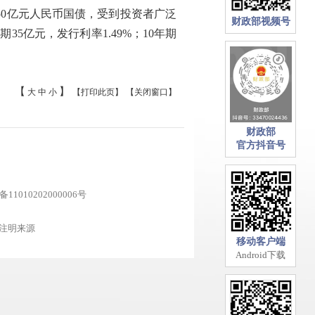
50亿元人民币国债，受到投资者广泛
财政部视频号
期35亿元，发行利率1.49%；10年期
【
】
大
中
小
【打印此页】
【关闭窗口】
财政部
官方抖音号
1010202000006号
注明来源
移动客户端
Android下载