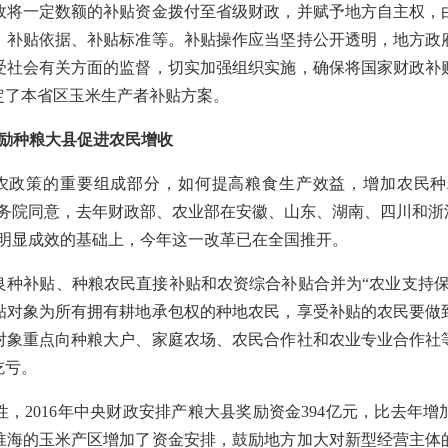
一定数额的补贴资金拨付至省级财政，并赋予地方自主权，
、补贴依据、补贴标准等。补贴操作应当坚持公开透明，地方政
受社会有关方面的监督，切实加强组织实施，确保将国家财政补
定了本省区玉米生产者补贴方案。
奖励种粮大县促进农民增收
政策的重要组成部分，如何提高粮食生产效益，增加农民种
务院同意，去年财政部、农业部在安徽、山东、湖南、四川和浙
得明显成效的基础上，今年这一改革已在全国推开。
补贴、种粮农民直接补贴和农资综合补贴合并为“农业支持保
贴对象为所有拥有耕地承包权的种地农民，享受补贴的农民要做
对象重点向种粮大户、家庭农场、农民合作社和农业专业合作社
吃亏。
016年中央财政安排产粮大县奖励资金394亿元，比去年增
淮海的玉米产区增加了资金安排，鼓励地方加大对新型经营主体