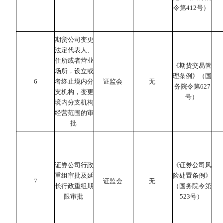
令第412号）
期货公司变更
法定代表人、
住所或者营业
《期货交易管
场所，设立或
理条例》（国
6
者终止境内分
证监会
无
务院令第627
支机构，变更
号）
境内分支机构
经营范围的审
批
证券公司行政
《证券公司风
重组审批及延
险处置条例》
7
证监会
无
长行政重组期
（国务院令第
限审批
523号）