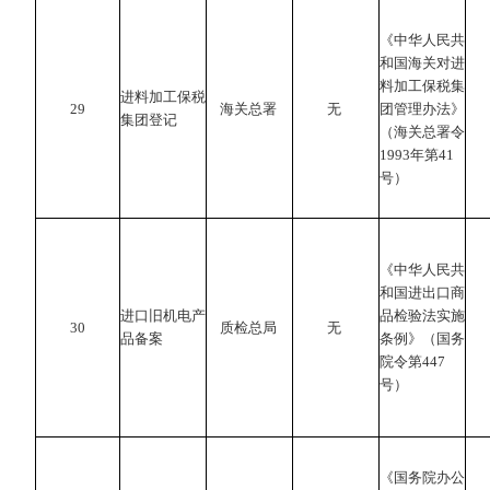
《中华人民共
和国海关对进
料加工保税集
进料加工保税
29
海关总署
无
团管理办法》
集团登记
（海关总署令
1993年第41
号）
《中华人民共
和国进出口商
进口旧机电产
品检验法实施
30
质检总局
无
品备案
条例》（国务
院令第447
号）
《国务院办公