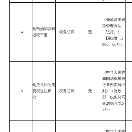
《葡萄酒消费
税管理办法
葡萄酒消费税
14
税务总局
无
（试行）》
退税审批
（国税发〔2
006〕66号）
《中华人民共
和国消费税暂
销货退回的消
行条例实施细
15
费税退税审
税务总局
无
则》（财政
批
部、税务总局
令2008年第5
1号）
《中华人民共