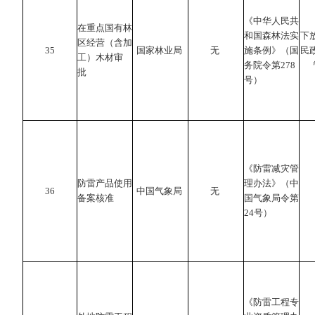
《中华人民共
在重点国有林
和国森林法实
下
区经营（含加
35
国家林业局
无
施条例》（国
民
工）木材审
务院令第278
批
号）
《防雷减灾管
防雷产品使用
理办法》（中
36
中国气象局
无
备案核准
国气象局令第
24号）
《防雷工程专