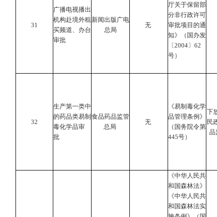
厅关于保留部
广播电视播出
分非行政许可
机构赴境外租
新闻出版广电
31
无
审批项目的通
买频道、办台
总局
知》（国办发
审批
〔2004〕62
号）
生产第一类中
《易制毒化学
下
的药品类易制
食品药品监管
品管理条例》
32
无
民
毒化学品审
总局
（国务院令第
品
批
445号）
《中华人民共
和国森林法》
《中华人民共
和国森林法实
施条例》（国