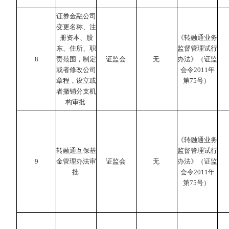
证券金融公司
变更名称、注
册资本、股
《转融通业务
东、住所、职
监督管理试行
8
责范围，制定
证监会
无
办法》（证监
或者修改公司
会令2011年
章程，设立或
第75号）
者撤销分支机
构审批
《转融通业务
转融通互保基
监督管理试行
9
金管理办法审
证监会
无
办法》（证监
批
会令2011年
第75号）