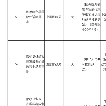
《国务院对确
需保留的行政
民用航空器零
审批项目设定
下
56
部件适航批
中国民航局
无
行政许可的决
准
定》（国务院
令第412号）
撤销提供邮政
《中华人民共
（
普遍服务的邮
57
国家邮政局
无
和国邮政
政
政营业场所审
法》
（
批
邮政企业停止
办理或者限制