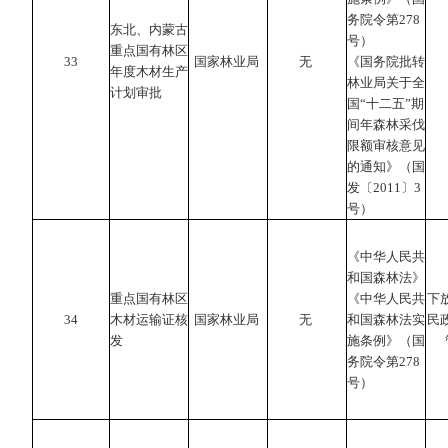
务院令第278
东北、内蒙古
号）
重点国有林区
33
国家林业局
无
《国务院批转
年度木材生产
林业局关于全
计划审批
国“十二五”期
间年森林采伐
限额审核意见
的通知》（国
发〔2011〕3
号）
《中华人民共
和国森林法》
重点国有林区
《中华人民共
下
34
木材运输证核
国家林业局
无
和国森林法实
民
发
施条例》（国
务院令第278
号）