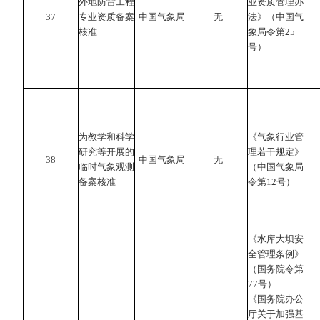
外地防雷工程
业资质管理办
37
专业资质备案
中国气象局
无
法》（中国气
核准
象局令第25
号）
为教学和科学
《气象行业管
研究等开展的
理若干规定》
38
中国气象局
无
临时气象观测
（中国气象局
备案核准
令第12号）
《水库大坝安
全管理条例》
（国务院令第
77号）
《国务院办公
厅关于加强基