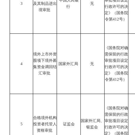
中国人民银
审批项目设定
3
及其制品进出
无
行
行政许可的决
境审批
定》（国务院
令第412号）
《国务院对确
境外上市外资
需保留的行政
股项下境外募
审批项目设定
4
国家外汇局
无
集资金调回结
行政许可的决
汇审批
定》（国务院
令第412号）
《国务院对确
需保留的行政
合格境外机构
国家外汇局、
审批项目设定
5
投资者托管人
证监会
银监会
行政许可的决
资格审批
定》（国务院