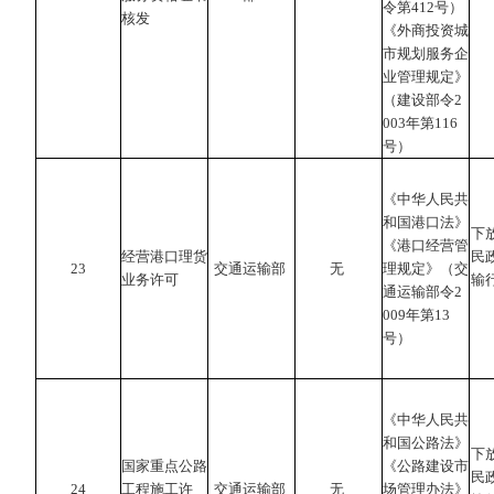
令第412号）
核发
《外商投资城
市规划服务企
业管理规定》
（建设部令2
003年第116
号）
《中华人民共
和国港口法》
下
《港口经营管
经营港口理货
民
23
交通运输部
无
理规定》（交
业务许可
输
通运输部令2
009年第13
号）
《中华人民共
和国公路法》
下
国家重点公路
《公路建设市
民
24
工程施工许
交通运输部
无
场管理办法》