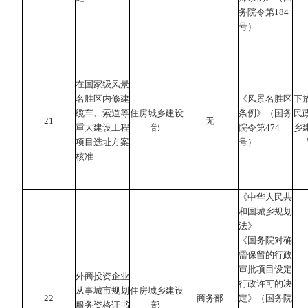
务院令第184
号）
在国家级风景
名胜区内修建
《风景名胜区
下
缆车、索道等
住房城乡建设
条例》（国务
民
21
无
重大建设工程
部
院令第474
乡
项目选址方案
号）
核准
《中华人民共
和国城乡规划
法》
《国务院对确
需保留的行政
审批项目设定
外商投资企业
行政许可的决
从事城市规划
住房城乡建设
22
商务部
定》（国务院
服务资格证书
部