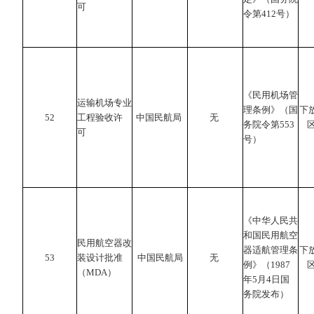
可
令第412号）
《民用机场管
运输机场专业
理条例》（国
下
52
工程验收许
中国民航局
无
务院令第553
可
号）
《中华人民共
和国民用航空
民用航空器改
器适航管理条
下
53
装设计批准
中国民航局
无
例》（1987
（MDA）
年5月4日国
务院发布）