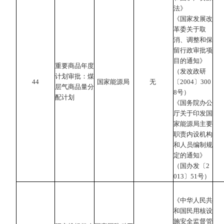
法》
《国家发展改
革委关于取
消、调整和保
留行政审批项
目的通知》
重要商品年度
（发改政研
计划审批：煤
44
国家能源局
无
〔2004〕300
层气商品量分
8号）
配计划
《国务院办公
厅关于印发国
家能源局主要
职责内设机构
和人员编制规
定的通知》
（国办发〔2
013〕51号）
《中华人民共
和国民用核设
施安全监督管