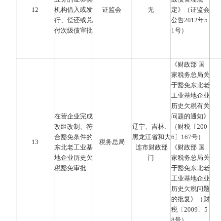
12
机构借入或发
证监会
无
定》（证监会
行、偿还或兑
公告2012年5
付次级债审批
1号）
《财政部 国
家税务总局关
于豁免东北老
工业基地企业
历史欠税有关
在营企业完成
问题的通知》
改组改制、符
辽宁、吉林、
（财税〔200
合豁免条件的
黑龙江省和大
6〕167号）
13
税务总局
东北老工业基
连市财政部
《财政部 国
地企业历史欠
门
家税务总局关
税豁免审批
于豁免东北老
工业基地企业
历史欠税问题
的批复》（财
税〔2009〕5
8号）