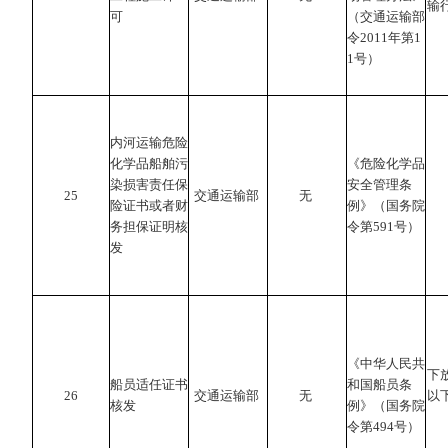
输
可
（交通运输部
令2011年第1
1号）
内河运输危险
化学品船舶污
《危险化学品
染损害责任保
安全管理条
25
交通运输部
无
险证书或者财
例》（国务院
务担保证明核
令第591号）
发
《中华人民共
下
船员适任证书
和国船员条
26
交通运输部
无
以
核发
例》（国务院
令第494号）