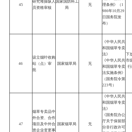
研究堆操纵人
国家国防科工
45
无
理条例》（1
员资格审核
局
986年10月29
日国务院发
布）
《中华人民共
和国烟草专卖
法》
下
设立烟叶收购
《中华人民共
市
46
站（点）审
国家烟草局
无
和国烟草专卖
行
批
法实施条例》
（国务院令第
223号）
《中华人民共
和国烟草专卖
法》
烟草专卖品中
《国务院办公
外合资、合作
厅关于保留部
47
项目及中外合
国家烟草局
无
分非行政许可
资企业变更事