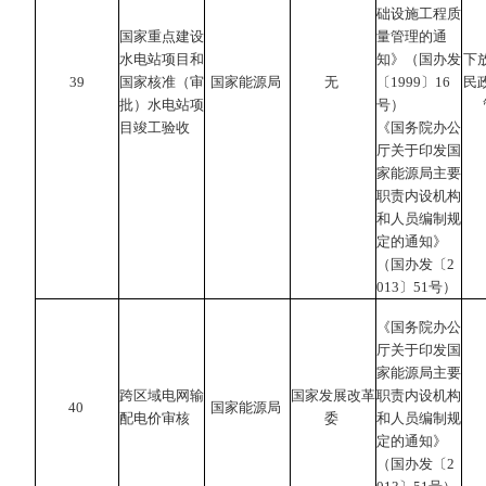
础设施工程质
国家重点建设
量管理的通
水电站项目和
知》（国办发
下
39
国家核准（审
国家能源局
无
〔1999〕16
民
批）水电站项
号）
目竣工验收
《国务院办公
厅关于印发国
家能源局主要
职责内设机构
和人员编制规
定的通知》
（国办发〔2
013〕51号）
《国务院办公
厅关于印发国
家能源局主要
跨区域电网输
国家发展改革
职责内设机构
40
国家能源局
配电价审核
委
和人员编制规
定的通知》
（国办发〔2