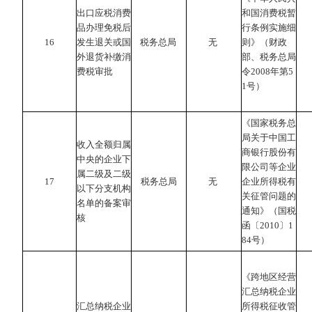
出口应税消费
和国消费税暂
品办理免税后
行条例实施细
16
发生退关或国
税务总局
无
则》（财政
外退货补缴消
部、税务总局
费税审批
令2008年第5
1号）
《国家税务总
局关于中国工
收入全额归属
商银行股份有
中央的企业下
限公司等企业
属二级及二级
17
税务总局
无
企业所得税有
以下分支机构
关征管问题的
名单的备案审
通知》（国税
核
函〔2010〕1
84号）
《跨地区经营
汇总纳税企业
汇总纳税企业
所得税征收管