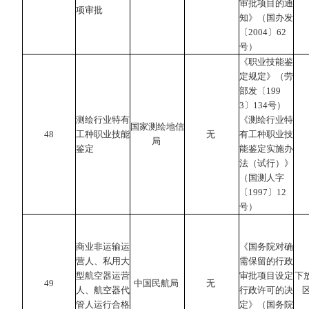
审批项目的通
项审批
知》（国办发
〔2004〕62
号）
《职业技能鉴
定规定》（劳
部发〔199
3〕134号）
测绘行业特有
《测绘行业特
国家测绘地信
48
工种职业技能
无
有工种职业技
局
鉴定
能鉴定实施办
法（试行）》
（国测人字
〔1997〕12
号）
商业非运输运
《国务院对确
营人、私用大
需保留的行政
型航空器运营
审批项目设定
下
49
中国民航局
无
人、航空器代
行政许可的决
管人运行合格
定》（国务院