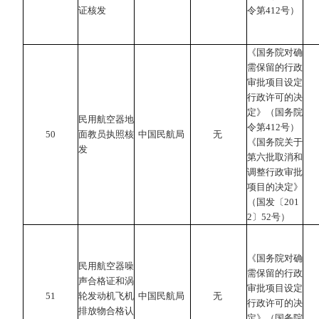
证核发
令第412号）
《国务院对确
需保留的行政
审批项目设定
行政许可的决
定》（国务院
民用航空器地
令第412号）
50
面教员执照核
中国民航局
无
《国务院关于
发
第六批取消和
调整行政审批
项目的决定》
（国发〔201
2〕52号）
《国务院对确
民用航空器噪
需保留的行政
声合格证和涡
审批项目设定
51
轮发动机飞机
中国民航局
无
行政许可的决
排放物合格认
定》（国务院