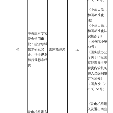
013〕51号）
《中华人民共
和国标准化
法》
《中华人民共
和国标准化法
中央政府专项
实施条例》
资金使用审
（国务院令第
批：能源领域
53号）
41
技术研发资
国家能源局
无
《国务院办公
金、行业规划
厅关于印发国
和行业标准经
家能源局主要
费
职责内设机构
和人员编制规
定的通知》
（国办发〔2
013〕51号）
《发电机组进
入及退出商业
发电机组进入