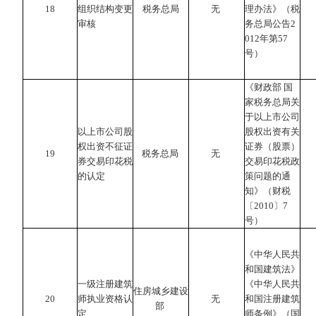
18
组织结构变更
税务总局
无
理办法》（税
审核
务总局公告2
012年第57
号）
《财政部 国
家税务总局关
于以上市公司
以上市公司股
股权出资有关
权出资不征证
证券（股票）
19
税务总局
无
券交易印花税
交易印花税政
的认定
策问题的通
知》（财税
〔2010〕7
号）
《中华人民共
和国建筑法》
一级注册建筑
《中华人民共
住房城乡建设
20
师执业资格认
无
和国注册建筑
部
定
师条例》（国