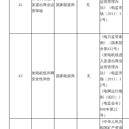
运营管理办
42
及退出商业运
国家能源局
无
法》（电监市
营审核
场〔2011〕3
2号）
《电力监管条
例》（国务院
令第432号）
《发电机组进
入及退出商业
运营管理办
发电机组并网
法》（电监市
43
国家能源局
无
安全性评价
场〔2011〕3
2号）
《电网运行规
则（试行）》
（电监会令2
006年第22
号）
《中华人民共
和国矿产资源