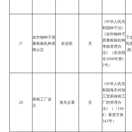
《中华人民共
和国种子法》
《农作物种子
农作物种子质
下
质量检验机构
27
量检验机构资
农业部
无
民
考核管理办
格认定
政
法》（农业部
令2008年第1
2号）
《中华人民共
和国海关对加
工贸易保税工
保税工厂设
28
海关总署
无
厂的管理办
立
法》（〔198
8〕署货字第
343号）