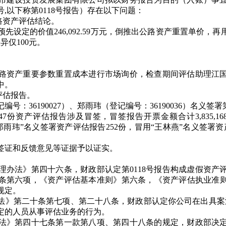
8号,以下称第0118号报告）存在以下问题：
路资产评估结论。
定的价值246,092.59万元，倒推出公路资产重置单价，
差异仅100元。
资产重要参数重置成本进行市场询价，检查期间评估助理江国
中。
评估报告。
6190027）、郑雨玮（登记编号：36190036）名义签署第
份资产评估报告涉及冒签，冒签报告开票金额合计3,835,168.
用“郑雨玮”名义签署资产评估报告252份，冒用“王林燕”名义签署
证和反馈意见等证据予以证实。
法》第四十六条，财政部认定第0118号报告构成虚假资产
条第六项，《资产评估基本准则》第六条，《资产评估执业准
规定。
第二十条第七项、第二十八条，财政部认定你公司在出具案涉34
定的人员从事评估业务的行为。
》第四十七条第一款第八项、第四十八条的规定，财政部决定