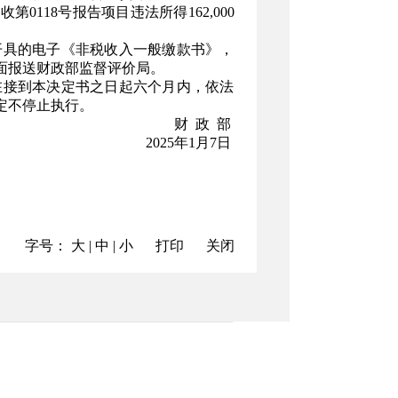
没收第0118号报告项目违法所得162,000
具的电子《非税收入一般缴款书》，
面报送财政部监督评价局。
接到本决定书之日起六个月内，依法
定不停止执行。
财 政 部
2025年1月7日
字号：
大
|
中
|
小
打印
关闭