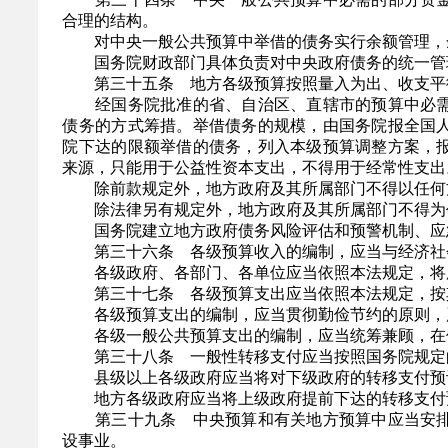
合理的结构。
对中央一般公共预算中举借的债务实行余额管理，余
国务院财政部门具体负责对中央政府债务的统一管
第三十五条 地方各级预算按照量入为出、收支平衡
经国务院批准的省、自治区、直辖市的预算中必需
债务的方式筹措。举借债务的规模，由国务院报全国
院下达的限额举借的债务，列入本级预算调整方案，
来源，只能用于公益性资本支出，不得用于经常性支出
除前款规定外，地方政府及其所属部门不得以任何
除法律另有规定外，地方政府及其所属部门不得为
国务院建立地方政府债务风险评估和预警机制、应急
第三十六条 各级预算收入的编制，应当与经济社
各级政府、各部门、各单位应当依照本法规定，将所
第三十七条 各级预算支出应当依照本法规定，按
各级预算支出的编制，应当贯彻勤俭节约的原则，严
各级一般公共预算支出的编制，应当统筹兼顾，在保
第三十八条 一般性转移支付应当按照国务院规定的
县级以上各级政府应当将对下级政府的转移支付预
地方各级政府应当将上级政府提前下达的转移支付
第三十九条 中央预算和有关地方预算中应当安排
设事业。