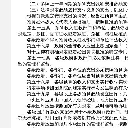
（二）参照上一年同期的预算支出数额安排必须支付
（三）法律规定必须履行支付义务的支出，以及用
根据前款规定安排支出的情况，应当在预算草案的
预算经本级人民代表大会批准后，按照批准的预算
第五十五条 预算收入征收部门和单位，必须依照
规规定，多征、提前征收或者减征、免征、缓征应征的
各级政府不得向预算收入征收部门和单位下达收入
第五十六条 政府的全部收入应当上缴国家金库（以
对于法律有明确规定或者经国务院批准的特定专用
第五十七条 各级政府财政部门必须依照法律、行
出的管理和监督。
各级政府、各部门、各单位的支出必须按照预算执
各级政府、各部门、各单位应当对预算支出情况开
第五十八条 各级预算的收入和支出实行收付实现
特定事项按照国务院的规定实行权责发生制的有关情
第五十九条 县级以上各级预算必须设立国库；具
中央国库业务由中国人民银行经理，地方国库业务
各级国库应当按照国家有关规定，及时准确地办理预
各级国库库款的支配权属于本级政府财政部门。除
都无权冻结、动用国库库款或者以其他方式支配已入国
各级政府应当加强对本级国库的管理和监督，按照国