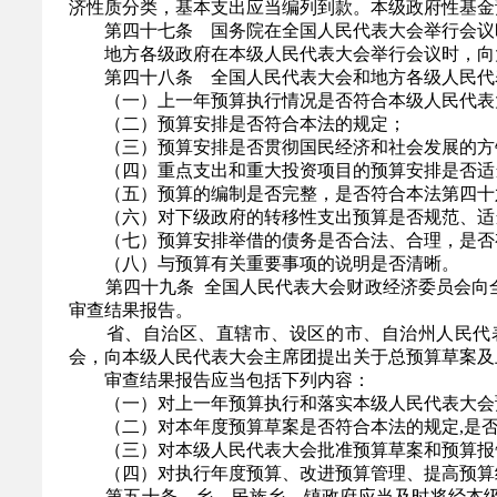
济性质分类，基本支出应当编列到款。本级政府性基金
第四十七条 国务院在全国人民代表大会举行会议时
地方各级政府在本级人民代表大会举行会议时，向大
第四十八条 全国人民代表大会和地方各级人民代表
（一）上一年预算执行情况是否符合本级人民代表
（二）预算安排是否符合本法的规定；
（三）预算安排是否贯彻国民经济和社会发展的方
（四）重点支出和重大投资项目的预算安排是否适
（五）预算的编制是否完整，是否符合本法第四十
（六）对下级政府的转移性支出预算是否规范、适
（七）预算安排举借的债务是否合法、合理，是否
（八）与预算有关重要事项的说明是否清晰。
第四十九条 全国人民代表大会财政经济委员会向全
审查结果报告。
省、自治区、直辖市、设区的市、自治州人民代表
会，向本级人民代表大会主席团提出关于总预算草案及
审查结果报告应当包括下列内容：
（一）对上一年预算执行和落实本级人民代表大会
（二）对本年度预算草案是否符合本法的规定,是否
（三）对本级人民代表大会批准预算草案和预算报
（四）对执行年度预算、改进预算管理、提高预算
第五十条 乡、民族乡、镇政府应当及时将经本级