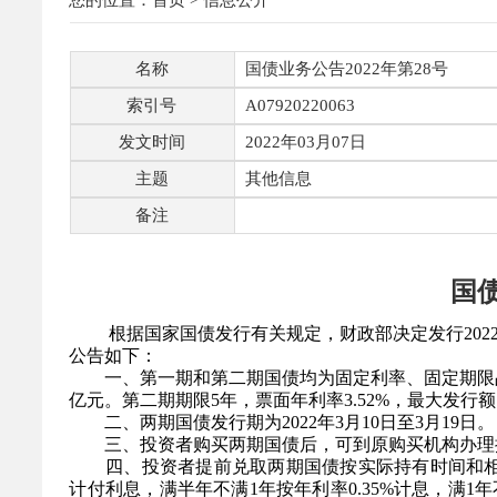
您的位置：
首页
>
信息公开
名称
国债业务公告2022年第28号
索引号
A07920220063
发文时间
2022年03月07日
主题
其他信息
备注
国债
根据国家国债发行有关规定，财政部决定发行202
公告如下：
一、第一期和第二期国债均为固定利率、固定期限
亿元。第二期期限5年，票面年利率3.
52
%，最大发行额
二、两期国债发行期为202
2
年
3
月1
0日至
3
月19日。
三、投资者购买两期国债后，可到原购买机构办理
四、投资者提前兑取两期国债按实际持有时间和
计付利息，满半年不满1年按年利率0.
35
%计息，满1年