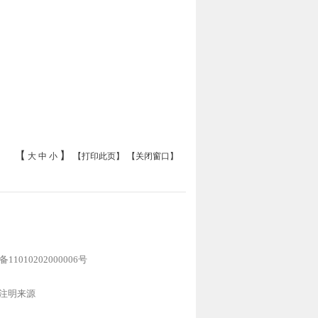
【
】
大
中
小
【打印此页】
【关闭窗口】
1010202000006号
注明来源