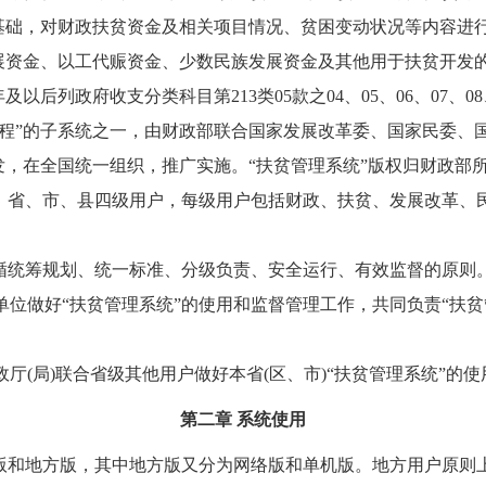
基础，对财政扶贫资金及相关项目情况、贫困变动状况等内容进
资金、以工代赈资金、少数民族发展资金及其他用于扶贫开发的财
年及以后列政府收支分类科目第213类05款之04、05、06、07、0
工程”的子系统之一，由财政部联合国家发展改革委、国家民委、
，在全国统一组织，推广实施。“扶贫管理系统”版权归财政部
、省、市、县四级用户，每级用户包括财政、扶贫、发展改革、民(
遵循统筹规划、统一标准、分级负责、安全运行、有效监督的原则
位做好“扶贫管理系统”的使用和监督管理工作，共同负责“扶贫
厅(局)联合省级其他用户做好本省(区、市)“扶贫管理系统”的
第二章 系统使用
央版和地方版，其中地方版又分为网络版和单机版。地方用户原则